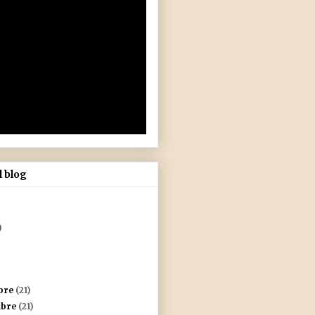
l blog
)
mbre
(21)
mbre
(21)