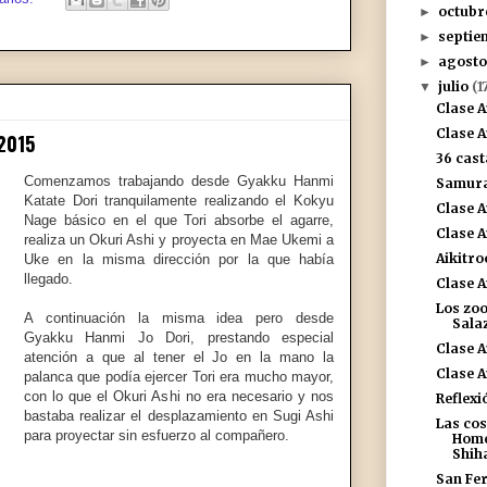
octub
►
septi
►
agost
►
julio
(1
▼
Clase A
Clase A
2015
36 cast
Comenzamos trabajando desde Gyakku Hanmi
Samura
Katate Dori tranquilamente realizando el Kokyu
Clase A
Nage básico en el que Tori absorbe el agarre,
Clase A
realiza un Okuri Ashi y proyecta en Mae Ukemi a
Aikitr
Uke en la misma dirección por la que había
llegado.
Clase A
Los zoo
A continuación la misma idea pero desde
Sala
Gyakku Hanmi Jo Dori, prestando especial
Clase A
atención a que al tener el Jo en la mano la
Clase A
palanca que podía ejercer Tori era mucho mayor,
con lo que el Okuri Ashi no era necesario y nos
Reflexi
bastaba realizar el desplazamiento en Sugi Ashi
Las cos
para proyectar sin esfuerzo al compañero.
Home
Shih
San Fe