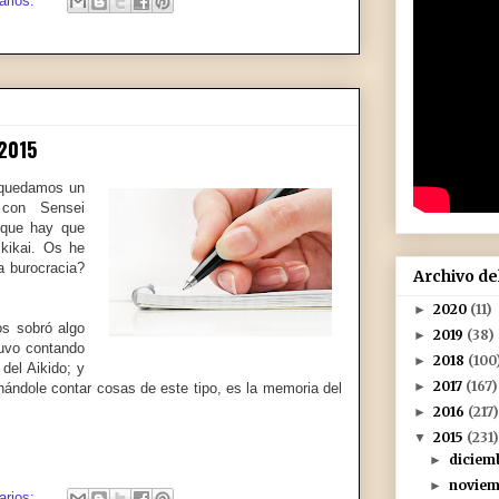
arios:
2015
r quedamos un
 con Sensei
 que hay que
ikikai. Os he
 burocracia?
Archivo de
2020
(11)
►
s sobró algo
2019
(38)
►
uvo contando
2018
(100
►
 del Aikido; y
2017
(167)
►
hándole contar cosas de este tipo, es la memoria del
2016
(217)
►
2015
(231)
▼
dicie
►
novie
►
arios: