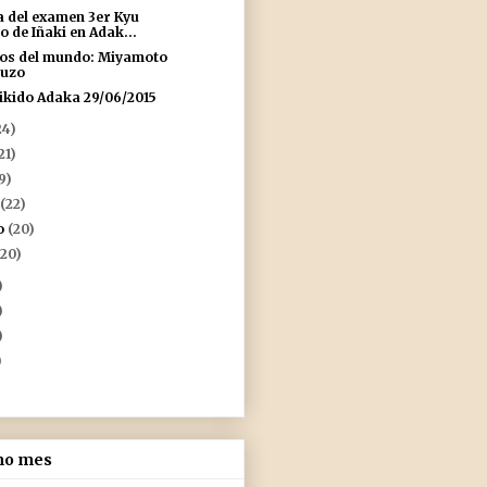
a del examen 3er Kyu
o de Iñaki en Adak...
os del mundo: Miyamoto
uzo
ikido Adaka 29/06/2015
24)
21)
19)
o
(22)
o
(20)
(20)
)
)
)
)
imo mes