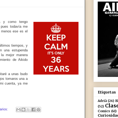
a y como tengo
, pues todavía me
al menos ese es el
ltimos tiempos, y
on una estupenda
e la mejor manera
amiento de Aikido
vitaré a unas budo
ejos tomaros una a
 mi cuenta, ya me
Etiquetas
Adrià
(26)
B
Clas
(52)
arios:
Comics
(41)
Curiosida