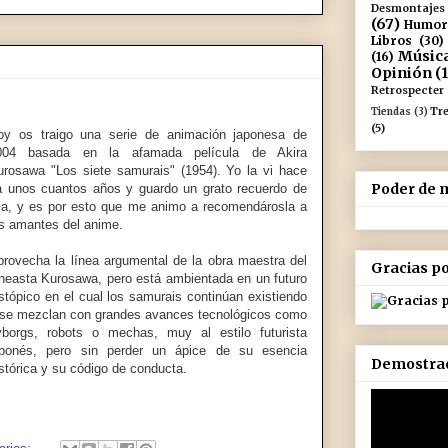
Desmontajes
(67)
Humor
Libros
(30)
Músic
(16)
Opinión
(
Retrospecter
Tr
Tiendas
(3)
(5)
oy os traigo una serie de animación japonesa de
004 basada en la afamada película de Akira
urosawa "Los siete samurais" (1954). Yo la vi hace
Poder de m
a unos cuantos años y guardo un grato recuerdo de
lla, y es por esto que me animo a recomendárosla a
os amantes del anime.
provecha la línea argumental de la obra maestra del
Gracias por
ineasta Kurosawa, pero está ambientada en un futuro
stópico en el cual los samurais continúan existiendo
 se mezclan con grandes avances tecnológicos como
yborgs, robots o mechas, muy al estilo futurista
aponés, pero sin perder un ápice de su esencia
Demostrac
stórica y su código de conducta.