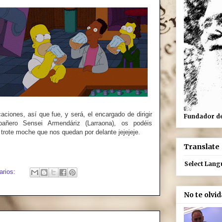
ciones, así que fue, y será, el encargado de dirigir
Fundador de
pañero Sensei Armendáriz (Larraona), os podéis
 trote moche que nos quedan por delante jejejeje.
Translate
Select Lan
arios:
No te olvi