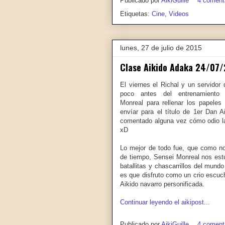
Publicado por
AikiGuille
4 coment
Etiquetas:
Cine
,
Videos
lunes, 27 de julio de 2015
Clase Aikido Adaka 24/07/
El viernes el Richal y un servido
poco antes del entrenamiento
Monreal para rellenar los papeles
envíar para el título de 1er Dan A
comentado alguna vez cómo odio la
xD
Lo mejor de todo fue, que como no
de tiempo, Sensei Monreal nos est
batallitas y chascarrillos del mundo
es que disfruto como un crio escuc
Aikido navarro personificada.
Continuar leyendo el aikipost...
Publicado por
AikiGuille
4 coment