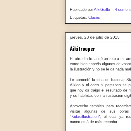
Publicado por
AikiGuille
4 coment
Etiquetas:
Clases
jueves, 23 de julio de 2015
Aikitrooper
El otro día le lancé un reto a mi a
como bien sabréis algunos de vosot
la ilustración y no se le da nada mal
Le comenté la idea de fusionar St
Aikido y ni corto ni perezoso se p
que hoy os traigo el resultado de 
y su habilidad con la ilustración digit
Aprovecho también para recordar
visitar algunas de sus obra
"
Kutxoillustration
", el cual ya re
nunca está de más recordar.