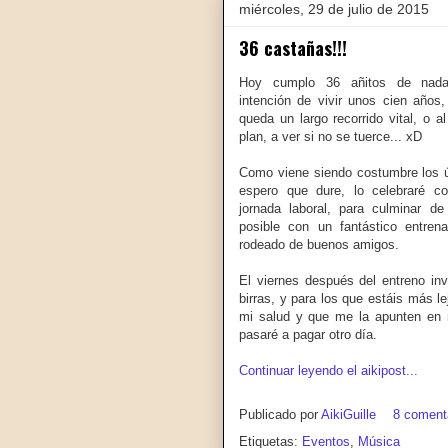
miércoles, 29 de julio de 2015
36 castañas!!!
Hoy cumplo 36 añitos de nad
intención de vivir unos cien años
queda un largo recorrido vital, o 
plan, a ver si no se tuerce... xD
Como viene siendo costumbre los ú
espero que dure, lo celebraré c
jornada laboral, para culminar d
posible con un fantástico entren
rodeado de buenos amigos.
El viernes después del entreno in
birras, y para los que estáis más l
mi salud y que me la apunten en
pasaré a pagar otro día.
Continuar leyendo el aikipost...
Publicado por
AikiGuille
8 coment
Etiquetas:
Eventos
,
Música