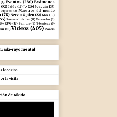
Eventos
(260)
Exámenes
(4)
(52)
Jo
(26)
Joaquín
(19)
Iaido
(12)
Maestros del mundo
Lugares
(2)
a
(78)
Nervio Óptico
(22)
NSA
(10)
155)
Personalidades
(11)
Recuerdos
(2)
RPG
(17)
(9)
Sanjuro
(6)
Técnicas
(5)
Videos
(405)
eku
(10)
Zooris
i aiki-rayo mental
 la visita
ión de Aikido