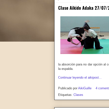
Clase Aikido Adaka 27/07/
la absorción para no dar opción al
la espalda.
Continuar leyendo el aikipost...
Publicado por
AikiGuille
4 coment
Etiquetas:
Clases