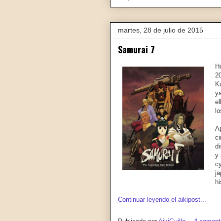
martes, 28 de julio de 2015
Samurai 7
H
2
K
y
e
l
A
c
di
y
c
j
hi
Continuar leyendo el aikipost...