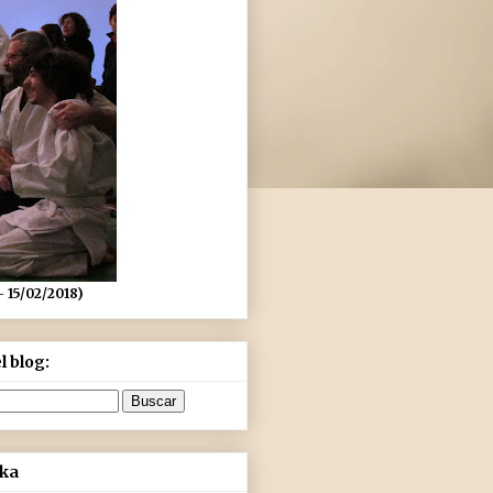
- 15/02/2018)
l blog:
aka