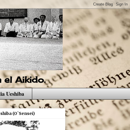
el Aikido.
ia Ueshiba
shiba (O`Sensei)