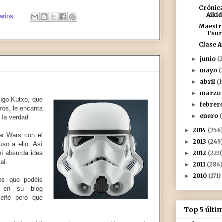
Crónic
Aikid
arios:
Maestr
Tsur
Clase A
junio
(
►
mayo
(
►
abril
(
►
marz
►
migo Kutxo, que
febrer
►
ros, le encanta
enero
►
 la verdad.
2014
(256
►
ar Wars con el
2013
(249
►
uso a ello. Así
mi absurda idea
2012
(220
►
al.
2011
(284
►
2010
(171)
►
os que podéis
s en su blog
señé pero que
Top 5 últ