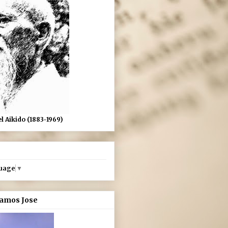
l Aikido (1883-1969)
guage
▼
damos Jose